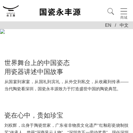
商城
EN
/
中文
世界舞台上的中国姿态
用瓷器讲述中国故事
从国宴到家宴，从国礼到宾礼，从外交到私交，从收藏到传承——
当代陶瓷看深圳，国瓷永丰源致力于打造盛世中国的陶瓷典范。
瓷在心中，贵如珍宝
刘权辉，出身于陶瓷世家，广东省非物质文化遗产“红釉彩瓷烧制技
艺”传承人，曾获“深商风云人物”、“深圳市五一劳动奖章”。现任深圳