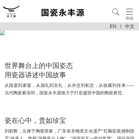
商城
EN
/
中文
世界舞台上的中国姿态
用瓷器讲述中国故事
从国宴到家宴，从国礼到宾礼，从外交到私交，从收藏到传承——
当代陶瓷看深圳，国瓷永丰源致力于打造盛世中国的陶瓷典范。
瓷在心中，贵如珍宝
刘权辉，出身于陶瓷世家，广东省非物质文化遗产“红釉彩瓷烧制技
艺”传承人，曾获“深商风云人物”、“深圳市五一劳动奖章”。现任深圳