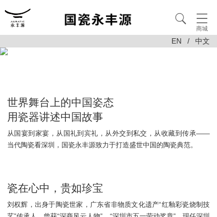
商城
EN
/
中文
世界舞台上的中国姿态
用瓷器讲述中国故事
从国宴到家宴，从国礼到宾礼，从外交到私交，从收藏到传承——
当代陶瓷看深圳，国瓷永丰源致力于打造盛世中国的陶瓷典范。
瓷在心中，贵如珍宝
刘权辉，出身于陶瓷世家，广东省非物质文化遗产“红釉彩瓷烧制技
艺”传承人，曾获“深商风云人物”、“深圳市五一劳动奖章”。现任深圳