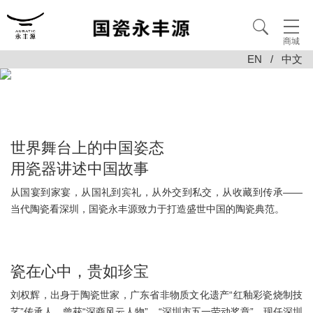
商城
EN
/
中文
世界舞台上的中国姿态
用瓷器讲述中国故事
从国宴到家宴，从国礼到宾礼，从外交到私交，从收藏到传承——
当代陶瓷看深圳，国瓷永丰源致力于打造盛世中国的陶瓷典范。
瓷在心中，贵如珍宝
刘权辉，出身于陶瓷世家，广东省非物质文化遗产“红釉彩瓷烧制技
艺”传承人，曾获“深商风云人物”、“深圳市五一劳动奖章”。现任深圳